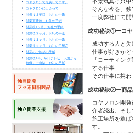
不景気真っ只中
コヤフロンで充実してます。
そんな今を、独
コヤフロンに出会って
開業後３年目、お礼の手紙
一度弊社にて開
開業面接後、お礼の手紙
開業後1ヶ月。お礼の手紙
成功秘訣①ーコヤ
開業後２ヶ月。お礼の手紙
開業後３ヶ月。お礼の手紙
成功する人と失
開業後１ヶ月。お礼の手紙②
仕事が好きかど
開業のご挨拶の手紙
開業後1年、毎日テレビ「天国から
「コーティング
地獄」に出演。お礼の手紙
する仕事」
その仕事に携わ
成功秘訣②ー商品
コヤフロン開発
介者続出、そし
施工場所を選ば
す。