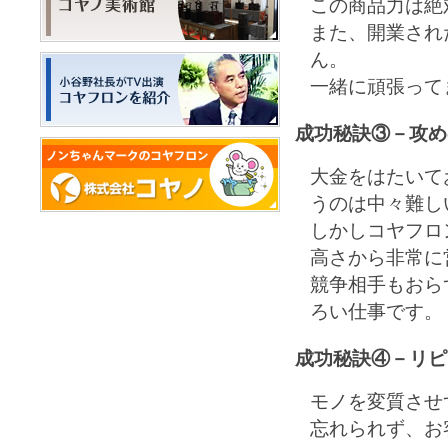
この商品力は絶
また、開業され
ん。
一緒に頑張って
成功秘訣③－攻め
大金をはたいて
うのは中々難し
しかしコヤフロ
高さから非常に
競争相手もおら
ろい仕事です。
成功秘訣④－リピ
モノを変質させ
忘れられず、お