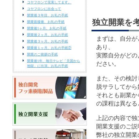
コヤフロンで充実してます。
コヤフロンに出会って
開業後３年目、お礼の手紙
独立開業を
開業面接後、お礼の手紙
開業後1ヶ月。お礼の手紙
開業後２ヶ月。お礼の手紙
まずは、自分が
開業後３ヶ月。お礼の手紙
あり、
開業後１ヶ月。お礼の手紙②
実際自分がどの
開業のご挨拶の手紙
開業後1年、毎日テレビ「天国から
ださい。
地獄」に出演。お礼の手紙
また、その検討
脱サラしてから
それとも副業か
の課程は異なる
上記の内容で独
開業支援のご説
弊社の独立開業