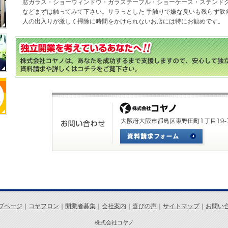
窓ガラス・ショーウィンドウ・ガラステーブル・ショーケース・ステンド
などまずは触ってみて下さい。サラっとした 手触りで嫌な臭いも残らず飲
人の出入りが激しく掃除に時間をかけられないお店には特にお勧めです。
プページ
｜
コヤフロン
｜
開業者募集
｜
会社案内
｜
喜びの声
｜
サイトマップ
｜
お問い
株式会社コヤノ