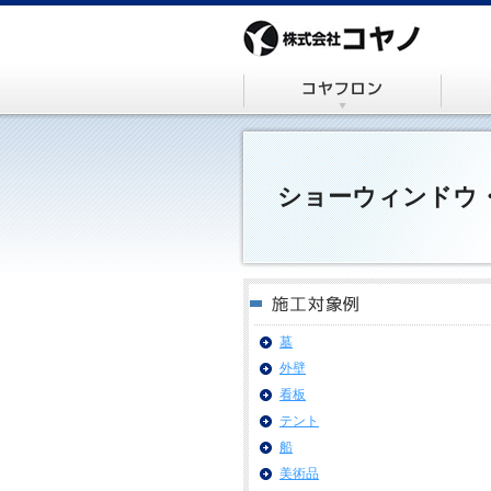
ショーウィンドウ
墓
外壁
看板
テント
船
美術品