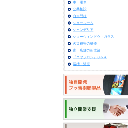
車・電車
公共施設
白木門柱
ショールーム
シャンデリア
ショーウィンドウ・ガラス
火災被害の補修
家・店舗の新改築
『コヤフロン』Ｑ＆Ａ
浴槽・浴室