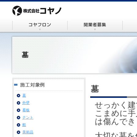
墓
墓
墓
外壁
せっかく建
看板
こまめに手
テント
は傷んでき
船
美術品
大切な墓を