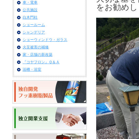
車・電車
をお勧めし
公共施設
白木門柱
ショールーム
シャンデリア
ショーウィンドウ・ガラス
火災被害の補修
家・店舗の新改築
『コヤフロン』Ｑ＆Ａ
浴槽・浴室